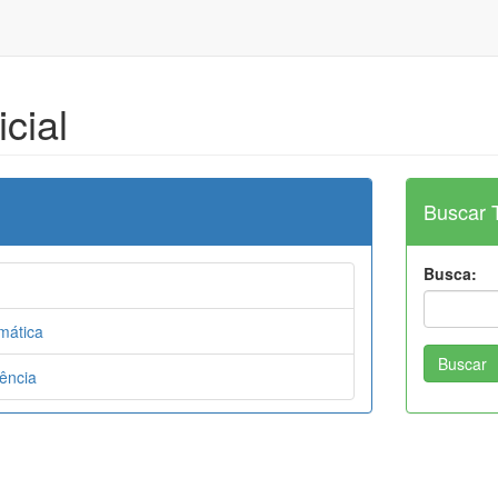
icial
Buscar 
Busca:
mática
Buscar
ência